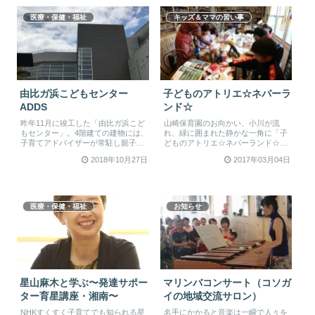
医療・保健・福祉
キッズ＆ママの習い事
由比ガ浜こどもセンター
子どものアトリエ☆ネバーラ
ADDS
ンド☆
昨年11月に竣工した「由比ガ浜こど
山崎保育園のお向かい、小川が流
もセンター」。4階建ての建物には、
れ、緑に囲まれた静かな一角に「子
子育てアドバイザーが常駐し親子が
どものアトリエ☆ネバーランド☆」
過ごせるフリースペース「子育て
があります。植物に覆われた瀟洒な
2018年10月27日
2017年03月04日
支...
門をく...
医療・保健・福祉
お知らせ
星山麻木と学ぶ〜発達サポー
マリンバコンサート（コソガ
ター育星講座・湘南〜
イの地域交流サロン）
NHKすくすく子育てでも知られる星
名手にかかると音楽は一瞬で人々を