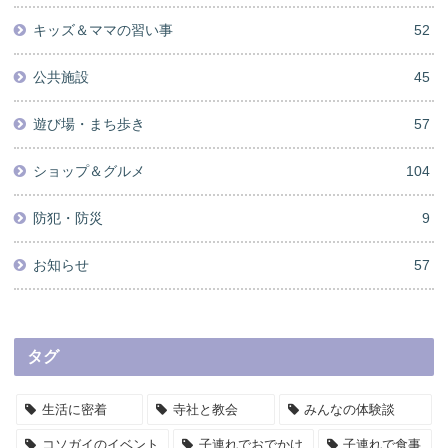
キッズ＆ママの習い事
52
公共施設
45
遊び場・まち歩き
57
ショップ＆グルメ
104
防犯・防災
9
お知らせ
57
タグ
生活に密着
寺社と教会
みんなの体験談
コソガイのイベント
子連れでおでかけ
子連れで食事