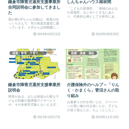
鎌倉市障害児通所支援事業所
しんちゃんハウス南林間
合同説明会に参加してきまし
「こどもの居場所」「地域のみんな
の居場所」をレポートするにあた
た
り、代表的な例として大和市にある
我が家のPちゃん(3歳)は、発達がゆ
「しんちゃんハウス」をご紹介しま
っくりさんで、市の発達支援室に通
す。大...
っています。４月からは幼稚園に通
いつつ、療育のサービスを利用す
2023年03月21日
2022年08月25日
る...
保育・教育・子育て支援
医療・保健・福祉
鎌倉市障害児通所支援事業所
介護保険外のヘルプ～「りん
説明会
く・かまくら」菅沼さんの取
り組み
障害がある、または発達が心配な子
どもが対象の放課後デイサービス
お墓参りの付き添いとか、スーパー
や、その未就学児版ともいえる児童
への買い物の付き添いとか、子ども
発達支援。その利用を考える保護者
の送り迎えとか。ちょっとしたこと
向けに...
なのだけど、介護保険や障害児支援
2021年10月27日
2019年11月14日
の補...