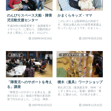
のんびりスペース大船・障害
かまくらキッズ・ママ
児活動支援センター
このレポートは取材時点の内容で
す。現在は個人向けの保育者派遣は
平成24年の制度変更で「放課後等デ
行っていないようです。かまくらキ
イサービス」に変わり、活動内容が
ッズ・ママは2001年から「子育て、
大きく変化しています。のんびりス
親...
ペース大船は運営者も取材当時とは
2008年04月24日
2007年05月23日
異...
お知らせ
キッズ＆ママの習い事
「障害児へのサポートを考え
積木（童具）ワークショップ
る」講座
和久洋三氏（童具館主宰、NHK「す
くすく赤ちゃん」監修）提唱の「童
「障害児へのサポートを考える」講
具」に魅せられ、その良さを多くの
座が1/13（土）御成小学校の多目的
方に伝えたいと、自宅にて定期的に
室で行われました。これは、神奈川
積...
県社会福祉協議会のともしび運動
2007年01月21日
2006年11月21日
３...