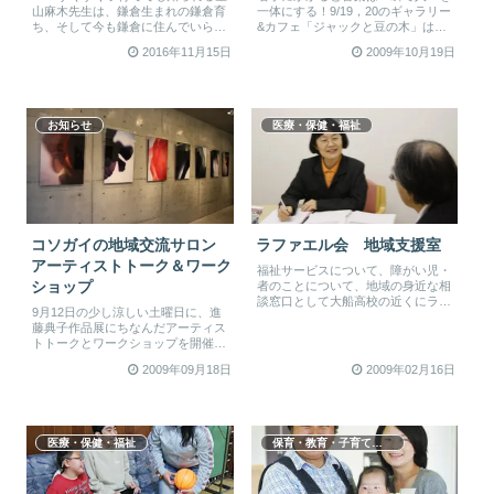
山麻木先生は、鎌倉生まれの鎌倉育
一体にする！9/19，20のギャラリー
ち、そして今も鎌倉に住んでいらっ
&カフェ「ジャックと豆の木」はそ
しゃるTHE鎌倉人。名前の通り、
んな雰囲気に満ちていました。コ...
2016年11月15日
2009年10月19日
星...
お知らせ
医療・保健・福祉
コソガイの地域交流サロン
ラファエル会 地域支援室
アーティストトーク＆ワーク
福祉サービスについて、障がい児・
者のことについて、地域の身近な相
ショップ
談窓口として大船高校の近くにラフ
9月12日の少し涼しい土曜日に、進
ァエル会 地域支援室がH20年4月
藤典子作品展にちなんだアーティス
か...
トトークとワークショップを開催し
ました。これは今年度の鎌倉子育て
2009年09月18日
2009年02月16日
ガ...
医療・保健・福祉
保育・教育・子育て支援