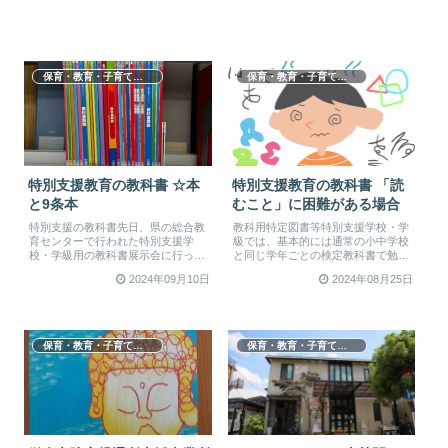
保育・教育・子育て支援
保育・教育・子育て支援
特別支援教育の教科書 ☆本
特別支援教育の教科書 「読
と9条本
むこと」に困難がある場合
特別支援の教科書先日、県の総合教
教科用特定図書等特別支援学校・学
育センターで行われた特別支援学
級では、基本的には通常の小中学校
校・学級用の教科書展示会に行って
と同じ学年ごとの検定教科書で勉強
きました。教科書として使うことが
します。しかしお子さんの状態によ
2024年09月10日
2024年08月25日
できる...
って...
保育・教育・子育て支援
保育・教育・子育て支援