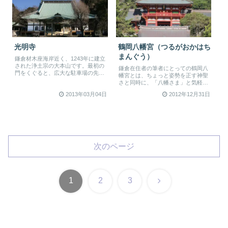
光明寺
鶴岡八幡宮（つるがおかはち
まんぐう）
鎌倉材木座海岸近く、1243年に建立
された浄土宗の大本山です。最初の
鎌倉在住者の筆者にとっての鶴岡八
門をくぐると、広大な駐車場の先に
幡宮とは、ちょっと姿勢を正す神聖
海を見下ろす山門が見えます。
さと同時に、「八幡さま」と気軽に
折々...
呼べるなじみ深さもあわせもつ、名
2013年03月04日
2012年12月31日
実と...
次のページ
次
1
2
3
へ