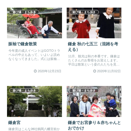
遊び場・まち歩き
遊び場・まち歩き
振袖で鎌倉散策
鎌倉 秋の七五三（混雑を考
える）
今年度の成人イベントはGOTOトラ
ベルの中止もあって、いよいよ読め
11月、観光は秋の本番です。鎌倉は
なくなってきました。式には振袖
たくさんのお客様をお迎えします。
を、と思ってらした人も多いハズ。
平日は散策という姿の人たちを見か
式が...
けますが、土日にはお祝い着を着た
2020年12月23日
2020年11月02日
親...
遊び場・まち歩き
遊び場・まち歩き
鎌倉宮
鎌倉でお宮参り＆赤ちゃんと
おでかけ
鎌倉宮はこんな神社鶴岡八幡宮前か