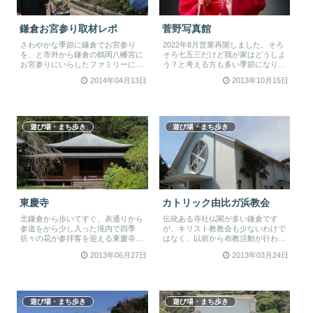
鎌倉お宮参り取材レポ
菅野写真館
さわやかな季節に鎌倉でお宮参り
2022年8月営業再開しました。そろ
を、と市外から鎌倉の鶴岡八幡宮に
そろ七五三だけど我が家はどうしよ
お宮参りにいらしたファミリーに同
う？と考える方も多い季節になりま
行して、お宮参り当日の様子を取材
した。そんな折、菅野写真館さん
2014年04月13日
2013年10月15日
しまし...
か...
遊び場・まち歩き
遊び場・まち歩き
東慶寺
カトリック由比ガ浜教会
北鎌倉から歩いてすぐ、表通りから
伝統ある寺社仏閣が多い鎌倉です
参道をから少し入った境内で四季
が、キリスト教教会も少ないわけで
折々の花が参拝客を迎える東慶寺は
はなく、以前から布教活動が行われ
「駆け込み寺」「縁切り寺」として
てきました。こちらのカトリック由
2013年06月27日
2013年03月24日
知られ...
比ガ浜...
遊び場・まち歩き
遊び場・まち歩き