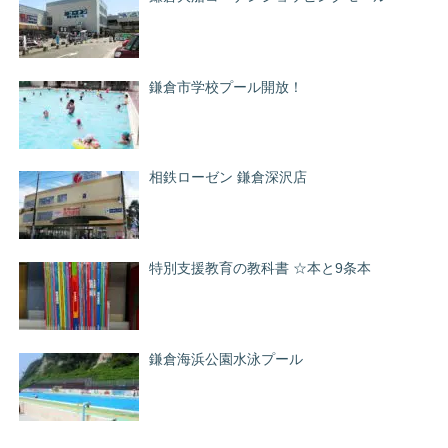
鎌倉市学校プール開放！
相鉄ローゼン 鎌倉深沢店
特別支援教育の教科書 ☆本と9条本
鎌倉海浜公園水泳プール