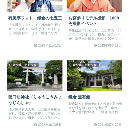
有風亭フォト 鎌倉の七五三
お宮参りモデル撮影 1000
円撮影イベント
「有風亭フォト」は2025年9月1日で
サービス終了。以後はコソガイによ
募集は終了しました。ご応募ありが
る出張撮影サービス「鎌倉コソガイ
とうございました。鎌倉の女性たち
写真部」が引き継ぎ、人力車も日...
が、親子向け情報の発信を20年以上
続けてきた鎌倉子育てガイド（コソ
2023年11月13日
2023年05月11日
ガ...
遊び場・まち歩き
遊び場・まち歩き
龍口明神社（りゅうこうみょ
鎌倉 無有館
うじんしゃ）
鎌倉駅から徒歩6分ほどの扇ガ谷の豊
かな緑を抱く静かな山の手に建つ、
江ノ島弁財天の夫、五頭龍様を祀る
広大で瀟洒な邸宅。「鎌倉 無有館」
古社。腰越・津の鎮守として親しま
と名付けられたこの建物は、広々
れています。概要こぢんまりした神
と...
社です。地域の氏神さまで、初詣、
2022年10月28日
2021年07月22日
七五...