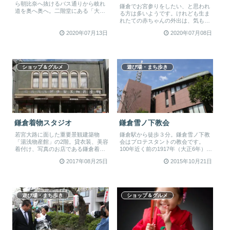
ら朝比奈へ抜けるバス通りから岐れ
鎌倉でお宮参りをしたい、と思われ
道を奥へ奥へ。二階堂にある「大塔
る方は多いようです。けれども生ま
宮」こと鎌倉宮は、後醍醐天皇の皇
れたての赤ちゃんの外出は、気も使
子で...
うし荷物も多くてタイヘン。そこで
2020年07月13日
2020年07月08日
コソ...
ショップ＆グルメ
遊び場・まち歩き
鎌倉着物スタジオ
鎌倉雪ノ下教会
若宮大路に面した重要景観建築物
鎌倉駅から徒歩３分。鎌倉雪ノ下教
「湯浅物産館」の2階。貸衣装、美容
会はプロテスタントの教会です。
着付け、写真のお店である鎌倉着物
100年近く前の1917年（大正6年）、
スタジオから、同じ場所でスタジオ
カルヴァンの流れをくむ日本基督...
2017年08月25日
2015年10月21日
をも...
遊び場・まち歩き
ショップ＆グルメ