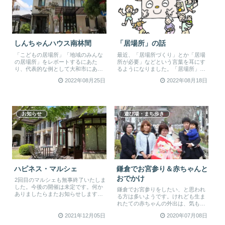
しんちゃんハウス南林間
「居場所」の話
「こどもの居場所」「地域のみんな
最近、「居場所づくり」とか「居場
の居場所」をレポートするにあた
所が必要」などという言葉を耳にす
り、代表的な例として大和市にある
るようになりました。「居場所」は
「しんちゃんハウス」をご紹介しま
よく使われてきた言葉だけど、ここ
2022年08月25日
2022年08月18日
す。大...
のと...
お知らせ
遊び場・まち歩き
ハピネス・マルシェ
鎌倉でお宮参り＆赤ちゃんと
おでかけ
2回目のマルシェも無事終了いたしま
した。今後の開催は未定です。何か
鎌倉でお宮参りをしたい、と思われ
ありましたらまたお知らせします。
る方は多いようです。けれども生ま
好評を受けて、第2回目のマルシェ
れたての赤ちゃんの外出は、気も使
を...
うし荷物も多くてタイヘン。そこで
2021年12月05日
2020年07月08日
コソ...