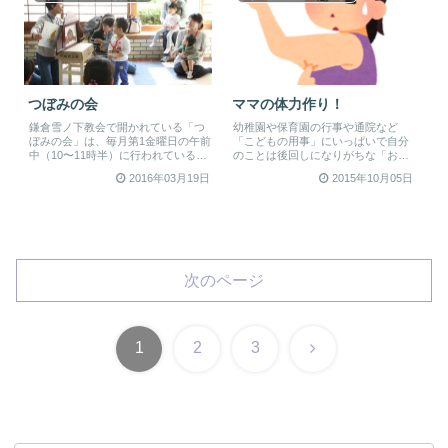
つぼみの会
ママの体力作り！
鎌倉雪ノ下教会で開かれている「つ
幼稚園や保育園の行事や通院など
ぼみの会」は、毎月第1金曜日の午前
「こどもの用事」にいっぱいで自分
中（10〜11時半）に行われている、
のことは後回しになりがちな「おか
0歳から就学前の親子を対象とし...
あさん業」。ふと気がつくと体力が
2016年03月19日
2015年10月05日
落ちて...
次のページ
次
1
2
3
へ