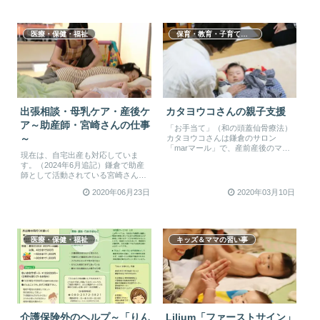
医療・保健・福祉
保育・教育・子育て支援
出張相談・母乳ケア・産後ケ
カタヨウコさんの親子支援
ア～助産師・宮崎さんの仕事
「お手当て」（和の頭蓋仙骨療法）
カタヨウコさんは鎌倉のサロン
～
「marマール」で、産前産後のママ
現在は、自宅出産も対応していま
と赤ちゃんや小さな子どものケアを
す。（2024年6月追記）鎌倉で助産
行って...
師として活動されている宮崎さん。
現在も出張のほか、助産院での活動
2020年06月23日
2020年03月10日
や...
医療・保健・福祉
キッズ＆ママの習い事
介護保険外のヘルプ～「りん
Lilium「ファーストサイン」