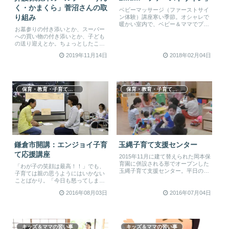
く・かまくら」菅沼さんの取
ベビーマッサージ（ファーストサイ
ン体験）講座寒い季節。オシャレで
り組み
暖かい室内で、ベビー＆ママでプチ
お墓参りの付き添いとか、スーパー
おでかけして、ゆったり楽しみた
への買い物の付き添いとか、子ども
い。そ...
の送り迎えとか。ちょっとしたこと
なのだけど、介護保険や障害児支援
2019年11月14日
2018年02月04日
の補...
保育・教育・子育て支援
保育・教育・子育て支援
鎌倉市開講：エンジョイ子育
玉縄子育て支援センター
て応援講座
2015年11月に建て替えられた岡本保
育園に併設される形でオープンした
「わが子の笑顔は最高！！」でも、
玉縄子育て支援センター。平日の
子育ては親の思うようにはいかない
10:00〜15:00まで「子育...
ことばかり。「今日も怒ってしまっ
てごめんね。」と寝ている子どもに
2016年08月03日
2016年07月04日
何度...
キッズ＆ママの習い事
キッズ＆ママの習い事