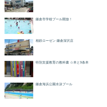
鎌倉市学校プール開放！
相鉄ローゼン 鎌倉深沢店
特別支援教育の教科書 ☆本と9条本
鎌倉海浜公園水泳プール