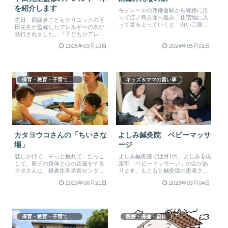
を紹介します
モノレールの西鎌倉駅から線路に沿
って江ノ島方面へ進み、住宅地に入
先日、西鎌倉こどもクリニックの下
って坂を上っていくと、白い二階建
田先生が監修したアレルギーの本が
ての建物があります。元は「西鎌倉
発行されました。『子どもがアレル
子ど...
ギーと言われたら読む本』、その名
2025年03月10日
2024年05月01日
の通...
保育・教育・子育て支援
キッズ＆ママの習い事
カタヨウコさんの「ちいさな
よしみ鍼灸院 ベビーマッサ
場」
ージ
話しかけて、そっと触れて、だっこ
よしみ鍼灸院では月1回、よしみる倶
して。親子の身体と心の応援をする
楽部「ベビーマッサージ」の会があ
カタさんは、鎌倉生涯学習センター
ります。もともと鍼灸院の患者さん
の広い和室で「ちいさな場」を開催
同士で同級生だったママが企画し
2023年08月21日
2023年03月04日
して...
て、...
保育・教育・子育て支援
医療・保健・福祉