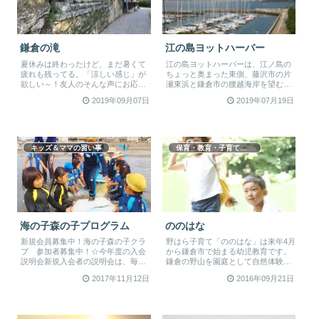
鎌倉の滝
江の島ヨットハーバー
夏休みは終わったけど、まだ暑くて
江の島ヨットハーバーは、江ノ島の
疲れも残ってる。「涼しい感じ」が
ちょっと奥まった東側、藤沢市の片
欲しい～！友人のそんな声にお応え
瀬東浜と鎌倉市の腰越海岸を望む絶
して、大船駅から行ける「滝」を紹
好の場所にあります。1000艇以上
2019年09月07日
2019年07月19日
介。...
の...
キッズ＆ママの習い事
保育・教育・子育て支援
海の子森の子プログラム
ののはな
新規会員募集中！海の子森の子クラ
野はら子育て「ののはな」は来年4月
ブ 参加者募集中！☆今年度の入会
から鎌倉市で始まる幼児教育です。
説明会新規入会者の説明会は、毎年2
鎌倉の野山を園庭として自然体験活
月中旬に実施しております。ただ
動を基軸とした保育サービスを提供
2017年11月12日
2016年09月21日
し、...
す...