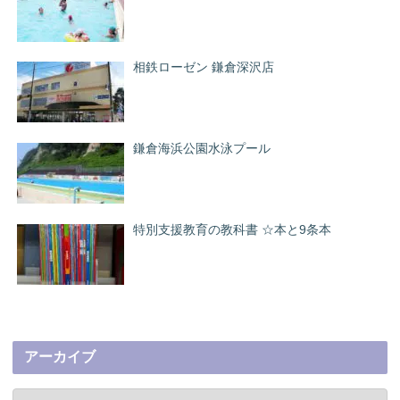
相鉄ローゼン 鎌倉深沢店
鎌倉海浜公園水泳プール
特別支援教育の教科書 ☆本と9条本
アーカイブ