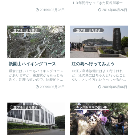
１３年間行なってきた長谷川孝一先
生の主宰する「海の子森の子クラ
2015年02月28日
2014年06月26日
ブ」。...
遊び場・まち歩き
遊び場・まち歩き
祇園山ハイキングコース
江の島へ行ってみよう
鎌倉にはいくつもハイキングコース
>>江ノ島水族館にはよく行くけれ
がありますが、鎌倉駅からもっとも
ど、江の島にはちゃんと行ったこと
近く、距離も短いので、比較的トラ
ない、という方もいらっしゃるかも
イしやすいのが祇園山ハイキングコ
しれませんね。島全体が山で、階段
2009年06月25日
2009年05月06日
ース...
を行...
遊び場・まち歩き
キッズ＆ママの習い事