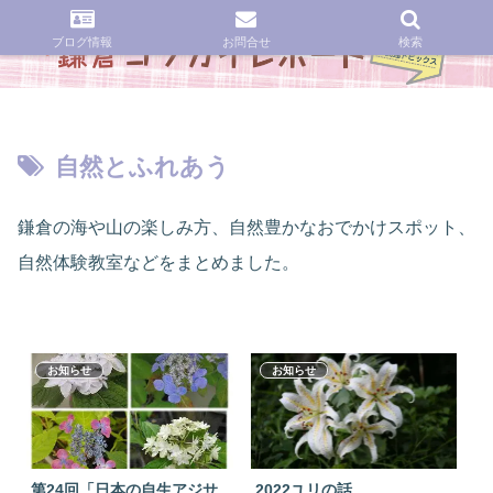
ブログ情報
お問合せ
検索
自然とふれあう
鎌倉の海や山の楽しみ方、自然豊かなおでかけスポット、
自然体験教室などをまとめました。
お知らせ
お知らせ
第24回「日本の自生アジサ
2022ユリの話