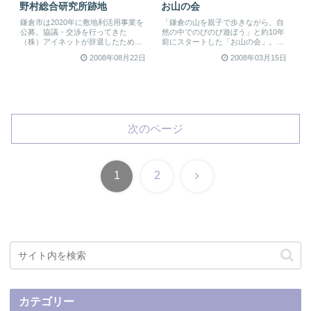
野村総合研究所跡地
お山の会
鎌倉市は2020年に敷地利活用事業を
「鎌倉の山を親子で歩きながら、自
公募。協議・交渉を行ってきた
然の中でのびのび遊ぼう」と約10年
（株）アイネットが辞退したため、
前にスタートした「お山の会」。親
今後改めて事業者公募する予定。こ
子で山登りを楽しんでいたママ同士
2008年08月22日
2008年03月15日
の記...
が...
次のページ
次
1
2
へ
カテゴリー