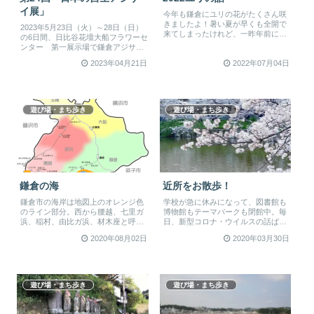
イ展」
今年も鎌倉にユリの花がたくさん咲
きましたよ！暑い夏が早くも全開で
2023年5月23日（火）～28日（日）
来てしまったけれど、一昨年前に玉
の6日間、日比谷花壇大船フラワーセ
縄小学校や玉縄生涯学習センターに
ンター 第一展示場で鎌倉アジサイ
子ど...
同好会による多様なアジサイ...
2023年04月21日
2022年07月04日
遊び場・まち歩き
遊び場・まち歩き
鎌倉の海
近所をお散歩！
鎌倉市の海岸は地図上のオレンジ色
学校が急に休みになって、図書館も
のライン部分。西から腰越、七里ガ
博物館もテーマパークも閉館中。毎
浜、稲村、由比ガ浜、材木座と呼ば
日、新型コロナ・ウイルスの話ばか
れています。そのうち遊泳できる腰
りで、なんだか気分もふさぎがち。
2020年08月02日
2020年03月30日
越、...
そん...
遊び場・まち歩き
遊び場・まち歩き