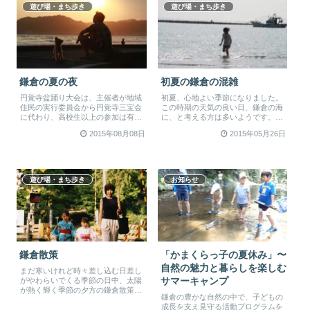
遊び場・まち歩き
遊び場・まち歩き
鎌倉の夏の夜
初夏の鎌倉の混雑
円覚寺盆踊り大会は、主催者が地域
初夏、心地よい季節になりました。
住民の実行委員会から円覚寺三宝会
この時期の天気の良い日、鎌倉の海
に代わり、高校生以上の参加は有料
に、と考える方は多いようです。気
（500円）となりました。2024年...
持ちよく過ごしていただきたいな、
2015年08月08日
2015年05月26日
と住...
遊び場・まち歩き
お知らせ
鎌倉散策
「かまくらっ子の夏休み」〜
自然の魅力と暮らしを楽しむ
まだ寒いけれど時々差し込む日差し
がやわらいでくる季節の日中、太陽
サマーキャンプ
が熱く輝く季節の夕方の鎌倉散策が
鎌倉の豊かな自然の中で、子どもの
好きです。外からのお客様が比較的
成長を支え見守る活動プログラムを
少な...