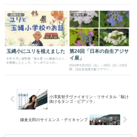
お知らせ
お知らせ
玉縄小にユリを植えました
第24回「日本の自生アジサ
イ展」
今年９月に資料展「海を渡った鎌倉のユリ」
を開催したところ、テッポウユリの...
2023年5月23日（火）～28日（日）の6日
間、日比谷花壇大船フラワー...
小澤真智子ヴァイオリン・リサイタル「駆け
抜けるタンゴ・ピアソラ」
鎌倉太郎のサイエンス・デイキャンプ