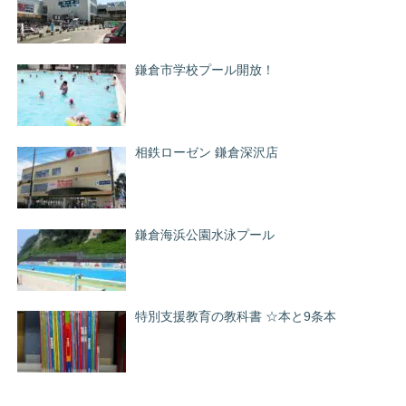
鎌倉市学校プール開放！
相鉄ローゼン 鎌倉深沢店
鎌倉海浜公園水泳プール
特別支援教育の教科書 ☆本と9条本