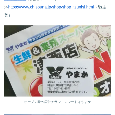
≫
https://www.chisouna.jp/shop/shop_tsunisi.html
（馳走
菜）
オープン時の広告チラシ、レシートはやまか