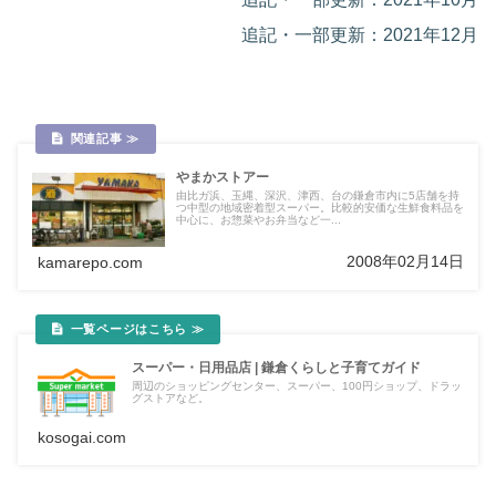
追記・一部更新：2021年12月
やまかストアー
由比ガ浜、玉縄、深沢、津西、台の鎌倉市内に5店舗を持
つ中型の地域密着型スーパー。比較的安価な生鮮食料品を
中心に、お惣菜やお弁当など一...
2008年02月14日
kamarepo.com
スーパー・日用品店 | 鎌倉くらしと子育てガイド
周辺のショッピングセンター、スーパー、100円ショップ、ドラッ
グストアなど。
kosogai.com