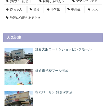
お祝い・記念日
自然とふれあう
ママ＆プレママ
赤ちゃん
幼児
小学生
中高生
大人
発達に心配があるとき
人気記事
鎌倉大船コーナンショッピングモール
鎌倉市学校プール開放！
相鉄ローゼン 鎌倉深沢店