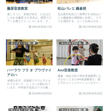
藤原音楽教室
松山バレエ 鎌倉校
楽しそうに「音楽が好き」とおはな
石山亜衣先生がご指導される松山バ
しされる藤原 久江先生は、梶原でピ
レエ鎌倉校が湘南校と合併し、クラ
アノを教えてらっしゃいます。ヤマ
スを増設する、というお知らせをい
ハ音楽教室で長年学び、教えてきた
ただきました。鎌倉校は鎌倉駅前、
2021年05月17日
2017年08月24日
そ...
島森...
キッズ＆ママの習い事
キッズ＆ママの習い事
ハーラウ フラ オ プウヴァイ
Ami音楽教室
アロハ
鎌倉・由比ガ浜で長年音楽教育にた
ずさわってきたAmi音楽教室が、親
水曜の夕方、武道館でママと子ども
と子のコミュニケーションをテーマ
のフラダンス・レッスンが開かれて
に鎌倉と玉縄でリトミックサークル
います。中村智子先生のフラの教室
を...
です。今から十数年前、親の介護か
2014年03月03日
2013年05月22日
らく...
キッズ＆ママの習い事
キッズ＆ママの習い事