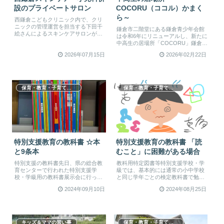
設のプライベートサロン
COCORU（ココル）かまく
ら～
西鎌倉こどもクリニック内で、クリ
ニックの管理運営を担当する下田千
鎌倉市二階堂にある鎌倉青少年会館
絵さんによるスキンケアサロンがス
は令和6年にリニューアルし、新たに
タートしました。以前は相談室とし
中高生の居場所「COCORU」鎌倉が
て使...
2階のスペースに立ち上がりまし...
2026年07月15日
2026年02月22日
保育・教育・子育て支援
保育・教育・子育て支援
特別支援教育の教科書 ☆本
特別支援教育の教科書 「読
と9条本
むこと」に困難がある場合
特別支援の教科書先日、県の総合教
教科用特定図書等特別支援学校・学
育センターで行われた特別支援学
級では、基本的には通常の小中学校
校・学級用の教科書展示会に行って
と同じ学年ごとの検定教科書で勉強
きました。教科書として使うことが
します。しかしお子さんの状態によ
2024年09月10日
2024年08月25日
できる...
って...
キッズ＆ママの習い事
保育・教育・子育て支援