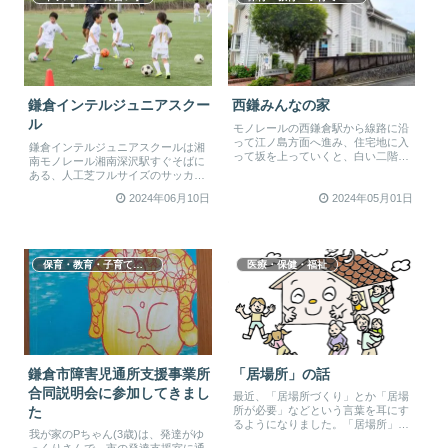
鎌倉インテルジュニアスクー
西鎌みんなの家
ル
モノレールの西鎌倉駅から線路に沿
って江ノ島方面へ進み、住宅地に入
鎌倉インテルジュニアスクールは湘
って坂を上っていくと、白い二階建
南モノレール湘南深沢駅すぐそばに
ての建物があります。元は「西鎌倉
ある、人工芝フルサイズのサッカー
子ど...
グラウンド「みんなの鳩サブレース
2024年06月10日
2024年05月01日
タジ...
保育・教育・子育て支援
医療・保健・福祉
鎌倉市障害児通所支援事業所
「居場所」の話
合同説明会に参加してきまし
最近、「居場所づくり」とか「居場
所が必要」などという言葉を耳にす
た
るようになりました。「居場所」は
我が家のPちゃん(3歳)は、発達がゆ
よく使われてきた言葉だけど、ここ