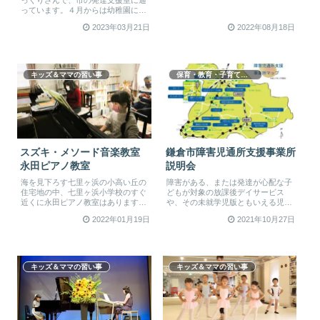
っくりさんで、市の発達支援室に通
のと...
っています。４月からは幼稚園に通
いつつ、療育のサービスを利用す
2023年03月21日
2022年08月18日
る...
キッズ＆ママの習い事
保育・教育・子育て支援
スズキ・メソード音楽教室
鎌倉市障害児通所支援事業所
永田ピアノ教室
説明会
海を見下ろす七里ヶ浜の小高い丘の
障害がある、または発達が心配な子
住宅地の中、七里ヶ浜小学校のすぐ
どもが対象の放課後デイサービス
近くに永田ピアノ教室はあります。
や、その未就学児版ともいえる児童
グランドピアノ2台が設置されている
発達支援。その利用を考える保護者
2022年01月19日
2021年10月27日
永...
向けに...
キッズ＆ママの習い事
キッズ＆ママの習い事