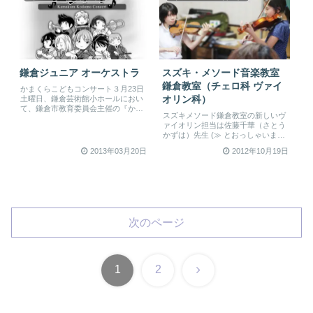
鎌倉ジュニア オーケストラ
スズキ・メソード音楽教室
鎌倉教室（チェロ科 ヴァイ
かまくらこどもコンサート３月23日
土曜日、鎌倉芸術館小ホールにおい
オリン科）
て、鎌倉市教育委員会主催の『かま
スズキメソード鎌倉教室の新しいヴ
くらこどもコンサート』に鎌倉ジュ
ァイオリン担当は佐藤千華（さとう
ニ...
かずは）先生 (≫ とおっしゃいま
す。この4月から高木麗先生のクラ...
2013年03月20日
2012年10月19日
次のページ
次
1
2
へ