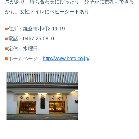
スがあり、待ち合わせにぴったり。ひそかに授乳もできる
かも。女性トイレにベビーシートあり。
■
住所：鎌倉市小町2-11-19
■
電話：0467-25-0810
■
定休：水曜日
■
ホームページ：
http://www.hato.co.jp/