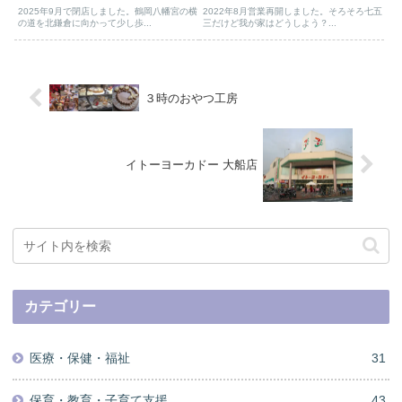
2025年9月で閉店しました。鶴岡八幡宮の横
2022年8月営業再開しました。そろそろ七五
の道を北鎌倉に向かって少し歩...
三だけど我が家はどうしよう？...
３時のおやつ工房
イトーヨーカドー 大船店
カテゴリー
医療・保健・福祉
31
保育・教育・子育て支援
43