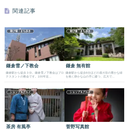
関連記事
遊び場・まち歩き
遊び場・まち歩き
鎌倉雪ノ下教会
鎌倉 無有館
鎌倉駅から徒歩３分。鎌倉雪ノ下教会はプロ
鎌倉駅から徒歩6分ほどの扇ガ谷の豊かな緑
テスタントの教会です。100年近...
を抱く静かな山の手に建つ、広大で...
ショップ＆グルメ
ショップ＆グルメ
茶房 有風亭
菅野写真館