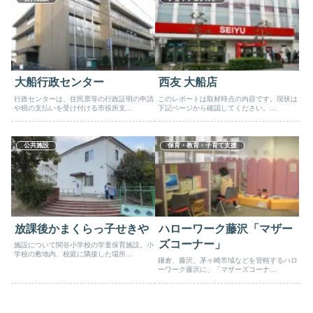
大船行政センター
西友 大船店
行政センターは、住民票等の行政証明の申請
このレポートは取材時点の内容です。現状は
や税の支払いを受け付ける市役所支...
下記ページから確認してください。...
公共施設
保育・教育・子育て支援
放課後かまくらっ子せきや
ハローワーク藤沢「マザー
ズコーナー」
施設について関谷小学校の学童保育施設。小
学校の敷地内、校庭に隣接した場所...
鎌倉、藤沢、茅ヶ崎市域などを管轄するハロ
ーワーク藤沢に、「マザーズコーナ...