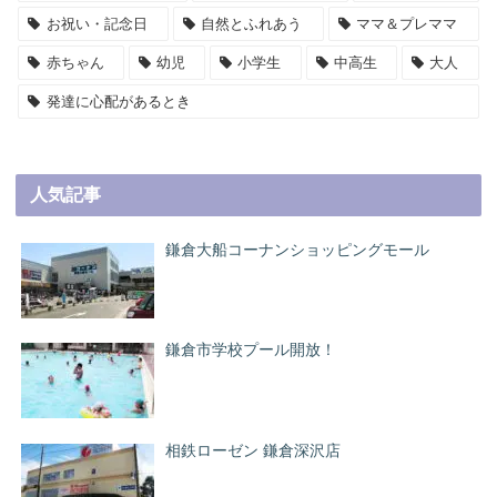
お祝い・記念日
自然とふれあう
ママ＆プレママ
赤ちゃん
幼児
小学生
中高生
大人
発達に心配があるとき
人気記事
鎌倉大船コーナンショッピングモール
鎌倉市学校プール開放！
相鉄ローゼン 鎌倉深沢店