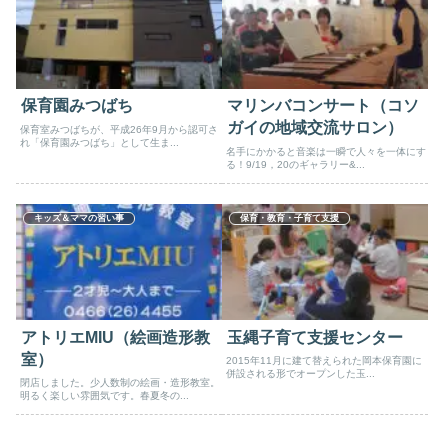
保育園みつばち
マリンバコンサート（コソ
ガイの地域交流サロン）
保育室みつばちが、平成26年9月から認可さ
れ「保育園みつばち」として生ま...
名手にかかると音楽は一瞬で人々を一体にす
る！9/19，20のギャラリー&...
キッズ＆ママの習い事
保育・教育・子育て支援
アトリエMIU（絵画造形教
玉縄子育て支援センター
室）
2015年11月に建て替えられた岡本保育園に
併設される形でオープンした玉...
閉店しました。少人数制の絵画・造形教室。
明るく楽しい雰囲気です。春夏冬の...