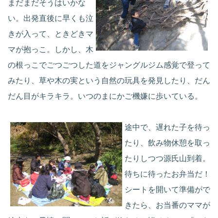
まだまだそうはいかな
い。出発直後に早くも泣
きが入って、ときどきマ
マが抱っこ。しかし、木
の根っこでごつごつした道をジャングルジム感覚で登って
みたり、草や木の実という自然の玩具を発見したり、だん
だん目がキラキラ。いつのまにかご機嫌に歩いている。
途中で、遅れた子を待っ
たり、飲み物休憩を取っ
たりしつつ源氏山到着。
待ちに待ったお弁当だ！
シートを開いて準備がで
きたら、お当番のママが