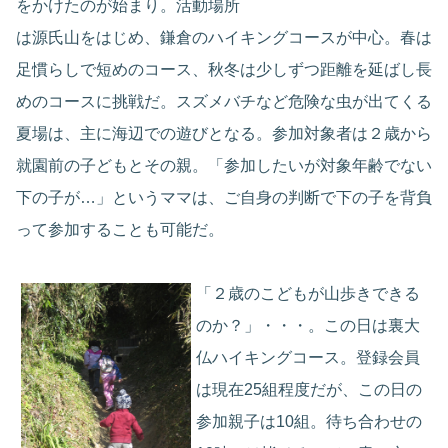
をかけたのが始まり。活動場所
は源氏山をはじめ、鎌倉のハイキングコースが中心。春は
足慣らしで短めのコース、秋冬は少しずつ距離を延ばし長
めのコースに挑戦だ。スズメバチなど危険な虫が出てくる
夏場は、主に海辺での遊びとなる。参加対象者は２歳から
就園前の子どもとその親。「参加したいが対象年齢でない
下の子が…」というママは、ご自身の判断で下の子を背負
って参加することも可能だ。
「２歳のこどもが山歩きできる
のか？」・・・。この日は裏大
仏ハイキングコース。登録会員
は現在25組程度だが、この日の
参加親子は10組。待ち合わせの