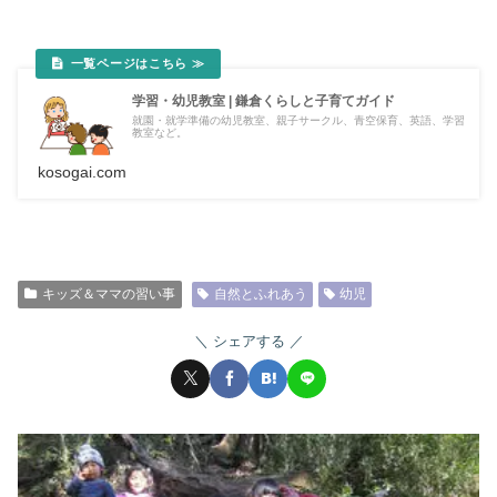
学習・幼児教室 | 鎌倉くらしと子育てガイド
就園・就学準備の幼児教室、親子サークル、青空保育、英語、学習
教室など。
kosogai.com
キッズ＆ママの習い事
自然とふれあう
幼児
シェアする