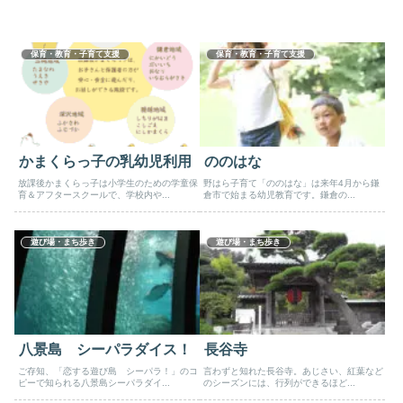
保育・教育・子育て支援
保育・教育・子育て支援
かまくらっ子の乳幼児利用
ののはな
放課後かまくらっ子は小学生のための学童保
野はら子育て「ののはな」は来年4月から鎌
育＆アフタースクールで、学校内や...
倉市で始まる幼児教育です。鎌倉の...
遊び場・まち歩き
遊び場・まち歩き
八景島 シーパラダイス！
長谷寺
ご存知、「恋する遊び島 シーパラ！」のコ
言わずと知れた長谷寺。あじさい、紅葉など
ピーで知られる八景島シーパラダイ...
のシーズンには、行列ができるほど...