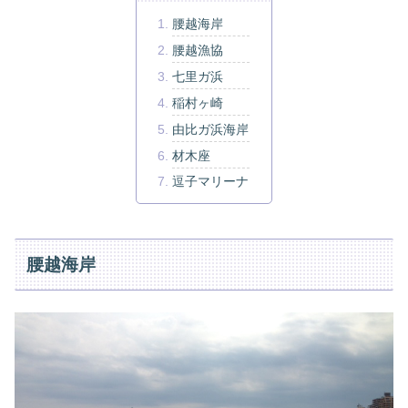
腰越海岸
腰越漁協
七里ガ浜
稲村ヶ崎
由比ガ浜海岸
材木座
逗子マリーナ
腰越海岸