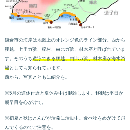
鎌倉市の海岸は地図上のオレンジ色のライン部分。西から
腰越、七里ガ浜、稲村、由比ガ浜、材木座と呼ばれていま
す。そのうち
遊泳できる腰越、由比ガ浜、材木座が海水浴
場
としても知られています。
西から、写真とともに紹介を。
※5月の連休付近と夏休み中は混雑します。移動は平日か
朝早目を心がけて。
※初夏と秋はとんびが活発に活動中。食べ物をめがけて飛
んでくるのでご注意を。