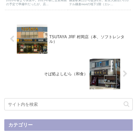
2020年春より休業中。2025年春に営業再開
鎌倉駅東口から徒歩2分。若宮大路沿いのホ
の予定で準備中だったが、店...
テル鎌倉moriの地下1階（エレ...
TSUTAYA JRF 村岡店（本、ソフトレンタ
ル）
そば処よしむら（和食）
カテゴリー