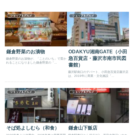
ショップ＆グルメ
ショップ＆グルメ
鎌倉野菜のお漬物
ODAKYU湘南GATE（小田
急百貨店・藤沢市南市民図
鎌倉野菜のお漬物が、「ことのいち」で置か
れることになりました鎌倉野菜の「...
書館）
藤沢駅南口のデパート、小田急百貨店藤沢店
は、2019年に商業・文化施設「...
ショップ＆グルメ
ショップ＆グルメ
そば処よしむら（和食）
鎌倉山下飯店