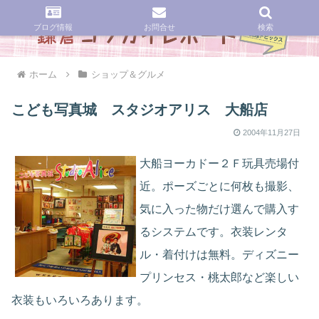
ブログ情報
お問合せ
検索
ホーム
ショップ＆グルメ
こども写真城 スタジオアリス 大船店
2004年11月27日
大船ヨーカドー２Ｆ玩具売場付
近。ポーズごとに何枚も撮影、
気に入った物だけ選んで購入す
るシステムです。衣装レンタ
ル・着付けは無料。ディズニー
プリンセス・桃太郎など楽しい
衣装もいろいろあります。