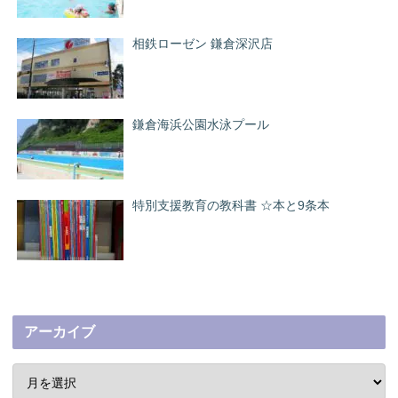
相鉄ローゼン 鎌倉深沢店
鎌倉海浜公園水泳プール
特別支援教育の教科書 ☆本と9条本
アーカイブ