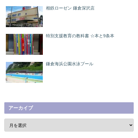
相鉄ローゼン 鎌倉深沢店
特別支援教育の教科書 ☆本と9条本
鎌倉海浜公園水泳プール
アーカイブ