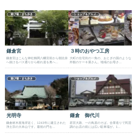
遊び場・まち歩き
ショップ＆グルメ
鎌倉宮
３時のおやつ工房
鎌倉宮はこんな神社鶴岡八幡宮前から朝比奈
大町の住宅街の一角の、おとぎの国のような
へ抜けるバス通りから岐れ道を奥へ...
外観のケーキ屋さん。地域のお母さ...
遊び場・まち歩き
ショップ＆グルメ
光明寺
鎌倉 御代川
鎌倉材木座海岸近く、1243年に建立された
若宮大路、一の鳥居のそば。合掌造りで民芸
浄土宗の大本山です。最初の門を...
調のお店の前には広い駐車場が。1...