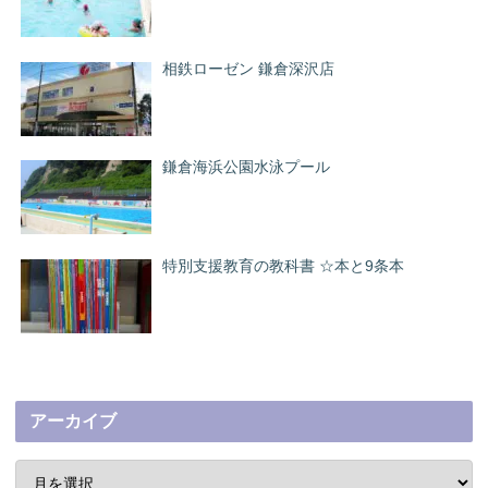
相鉄ローゼン 鎌倉深沢店
鎌倉海浜公園水泳プール
特別支援教育の教科書 ☆本と9条本
アーカイブ