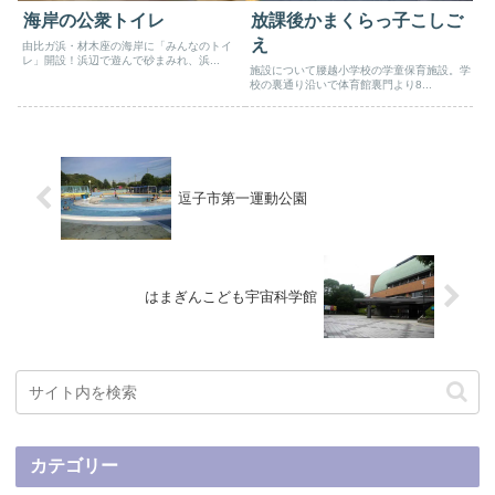
海岸の公衆トイレ
放課後かまくらっ子こしご
え
由比ガ浜・材木座の海岸に「みんなのトイ
レ」開設！浜辺で遊んで砂まみれ、浜...
施設について腰越小学校の学童保育施設。学
校の裏通り沿いで体育館裏門より8...
逗子市第一運動公園
はまぎんこども宇宙科学館
カテゴリー