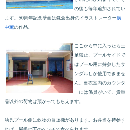
の後も毎年追加されてい
ます。50周年記念壁画は鎌倉出身のイラストレーター
廣
中薫
の作品。
ここから中に入ったら土
足禁止、プールサイドで
はプール用に持参したサ
ンダルしか使用できませ
ん。更衣室内のカウンタ
ーには係員がいて、貴重
品以外の荷物は預かってもらえます。
幼児プール側に飲物の自販機があります。お弁当を持参す
れば、屋根の下のベンチで食べられます。