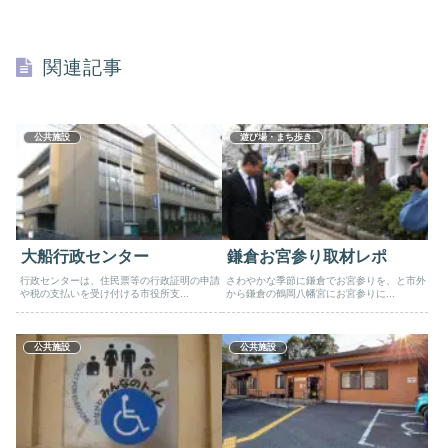
関連記事
公共施設
遊び場・まち歩き
大船行政センター
鎌倉お宮参り取材レポ
行政センターは、住民票等の行政証明の申請
さわやかな季節に鎌倉でお宮参りを、と市外
や税の支払いを受け付ける市役所支...
から鎌倉の鶴岡八幡宮にお宮参りに...
公共施設
公共施設