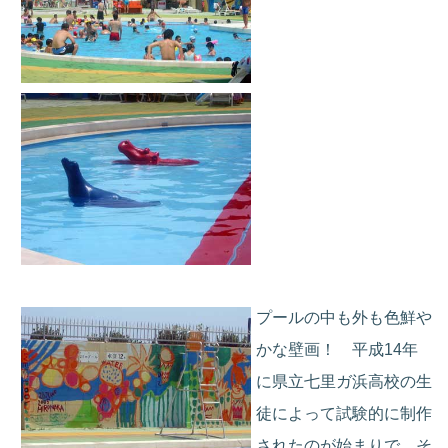
プールの中も外も色鮮や
かな壁画！ 平成14年
に県立七里ガ浜高校の生
徒によって試験的に制作
されたのが始まりで、そ