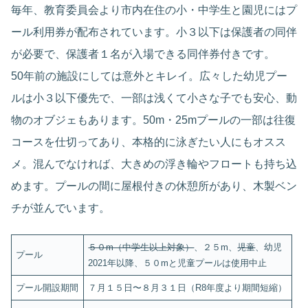
毎年、教育委員会より市内在住の小・中学生と園児にはプ
ール利用券が配布されています。小３以下は保護者の同伴
が必要で、保護者１名が入場できる同伴券付きです。
50年前の施設にしては意外とキレイ。広々した幼児プー
ルは小３以下優先で、一部は浅くて小さな子でも安心、動
物のオブジェもあります。50m・25mプールの一部は往復
コースを仕切ってあり、本格的に泳ぎたい人にもオスス
メ。混んでなければ、大きめの浮き輪やフロートも持ち込
めます。プールの間に屋根付きの休憩所があり、木製ベン
チが並んでいます。
５０m（中学生以上対象）
、２５m、
児童
、幼児
プール
2021年以降、５０mと児童プールは使用中止
プール開設期間
７月１５日〜８月３１日（R8年度より期間短縮）