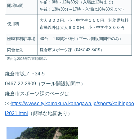
午前：9時～12時30分（入場は12時まで）
開場時間
午後：13時30分～17時（入場は16時30分まで）
大人３００円、小・中学生１５０円、乳幼児無料
使用料
市民以外は大人６００円、小・中学生３００円
臨時有料駐車場
40台 １時間300円（プール開設期間中のみ）
問合せ先
鎌倉市スポーツ課（0467-43-3419）
表内は2026年7月確認済み
鎌倉市坂ノ下34-5
0467-22-2909（プール開設期間中）
鎌倉市スポーツ課のページは
>>
https://www.city.kamakura.kanagawa.jp/sports/kaihinpoo
l2021.html
（簡単な地図あり）