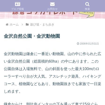
ブログ情報
お問合せ
検索
ホーム
遊び場・まち歩き
金沢自然公園・金沢動物園
2006年01月01日
金沢動物園は鎌倉に一番近い動物園。山の中に作られた広
い金沢自然公園（総面積約60ha）の中にあります。この
公園自体は入場無料で、山の斜面を使った最大100mのロ
ーラーすべり台が大人気。アスレチック遊具、ハイキング
コース、植物園などもあり、動物園抜きでも家族で一日楽
しめます。
鎌倉からは、朝比奈インターの下を通って車で15分ぐら