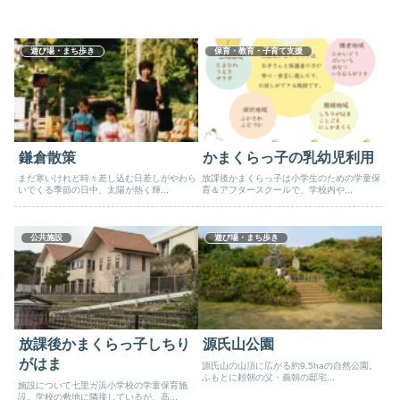
遊び場・まち歩き
保育・教育・子育て支援
鎌倉散策
かまくらっ子の乳幼児利用
まだ寒いけれど時々差し込む日差しがやわら
放課後かまくらっ子は小学生のための学童保
いでくる季節の日中、太陽が熱く輝...
育＆アフタースクールで、学校内や...
公共施設
遊び場・まち歩き
放課後かまくらっ子しちり
源氏山公園
がはま
源氏山の山頂に広がる約9.5haの自然公園。
ふもとに頼朝の父・義朝の邸宅...
施設について七里ガ浜小学校の学童保育施
設。学校の敷地に隣接しているが、高...