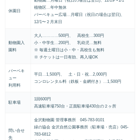
動物園…月曜日（祝日の場合は翌日)、12/29〜1/1
植物区…年中無休
休園日
バーベキュー広場…月曜日（祝日の場合は翌日)、
12/1〜２月末日
大人…………500円、 高校生…300円
動物園入
小・中学生…200円、 乳幼児…無料
園料
※ 毎週土曜日は小・中・高校生も無料
※ チケットは一日有効、再入場OK
バーベキ
平日…1,500円、 土・日・祝…2,000円
ュー
コンロレンタル料（鉄板・金網付き）…1,500円
利用料
1回600円
駐車場
高速駐車場750台・正面駐車場430台の２ヶ所
金沢動物園 管理事務所 045-783-9101
緑の協会 金沢自然公園事務所（駐車場・売店）045-
問い合せ
783-6812
先